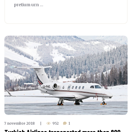
pretium urn …
7 novembre 2018
952
1
|