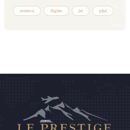
aviation
flights
jet
pilot