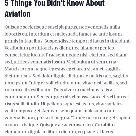
5 Things You Didn’t Know About
Aviation
Quisque scelerisque suscipit purus, nec venenatis nulla
lobortis eu. Interdum et malesuada fames ac ante ipsum
primis in faucibus. Suspendisse tempor id lacus in tincidunt.
Vestibulum porttitor risus diam, nec ullamcorper leo
consectetur luctus. Praesent neque nisi, eleifend sed diam
sed, ultrices venenatis ipsum. Vestibulum ut sem urna.
Mauris lorem neque, egestas eget arcu sit amet, sagittis
dictum risus. Sed dolor ligula, dictum ac mattis nec, sagittis
non ipsum. Integer sollicitudin nunc vitae nisi facilisis, sed
rutrum elit vestibulum. Duis viverra maximus felis at
condimentum. Sed congue mi vel massa laoreet, vel laoreet
risus sollicitudin. Ut pellentesque est lectus, vitae sodales
velit tempus eget. Aenean sem quam, malesuada non
venenatis non, porta et magna. Donec nec urna eget sapien
ornare tristique. Quisque ac accumsan leo. Curabitur
elementum ligula in libero dictum, eu placerat lacus