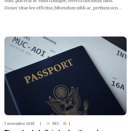
odio, placerat ac risus tristique, viverra tincidunt nibh.
Donec vitae leo efficitur, bibendum nibh ac, pretium urn …
7 novembre 2018
983
1
|