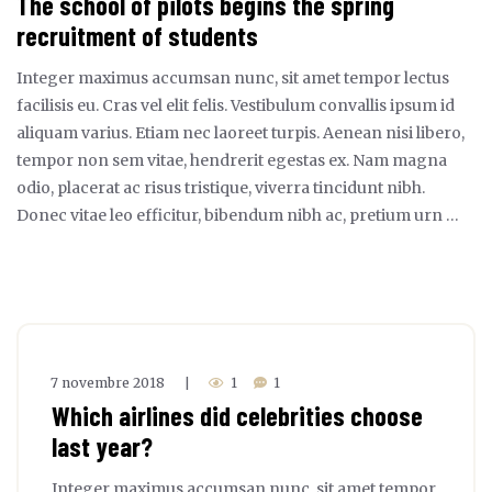
The school of pilots begins the spring
recruitment of students
Integer maximus accumsan nunc, sit amet tempor lectus
facilisis eu. Cras vel elit felis. Vestibulum convallis ipsum id
aliquam varius. Etiam nec laoreet turpis. Aenean nisi libero,
tempor non sem vitae, hendrerit egestas ex. Nam magna
odio, placerat ac risus tristique, viverra tincidunt nibh.
Donec vitae leo efficitur, bibendum nibh ac, pretium urn …
7 novembre 2018
1
1
|
Which airlines did celebrities choose
last year?
Integer maximus accumsan nunc, sit amet tempor