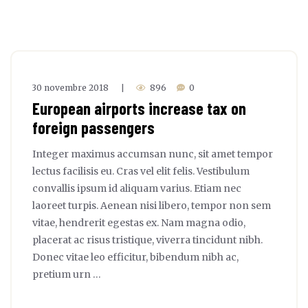
30 novembre 2018
896
0
|
European airports increase tax on
foreign passengers
Integer maximus accumsan nunc, sit amet tempor
lectus facilisis eu. Cras vel elit felis. Vestibulum
convallis ipsum id aliquam varius. Etiam nec
laoreet turpis. Aenean nisi libero, tempor non sem
vitae, hendrerit egestas ex. Nam magna odio,
placerat ac risus tristique, viverra tincidunt nibh.
Donec vitae leo efficitur, bibendum nibh ac,
pretium urn …