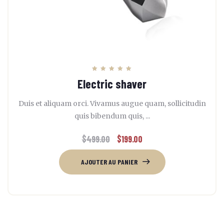
Note
Electric shaver
5.00
sur 5
Duis et aliquam orci. Vivamus augue quam, sollicitudin
quis bibendum quis, ...
$
499.00
$
199.00
AJOUTER AU PANIER