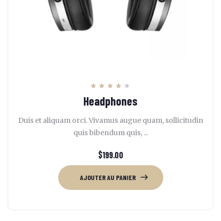
Note
Headphones
4.00
sur 5
Duis et aliquam orci. Vivamus augue quam, sollicitudin
quis bibendum quis, ...
$
199.00
AJOUTER AU PANIER