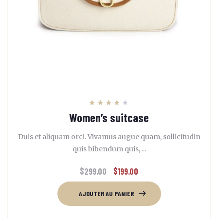
Note
Women’s suitcase
4.00
sur 5
Duis et aliquam orci. Vivamus augue quam, sollicitudin
quis bibendum quis, ...
$
299.00
$
199.00
AJOUTER AU PANIER