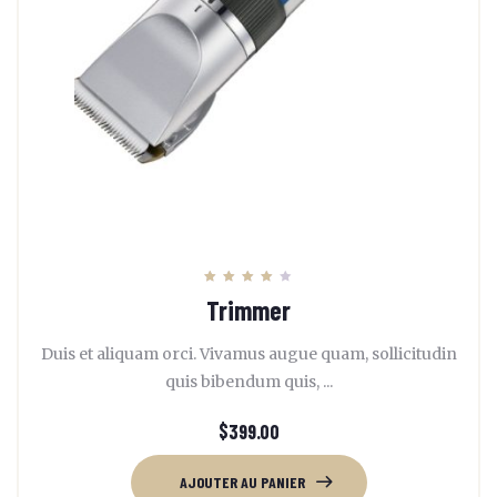
Note
Trimmer
4.00
sur 5
Duis et aliquam orci. Vivamus augue quam, sollicitudin
quis bibendum quis, ...
$
399.00
AJOUTER AU PANIER