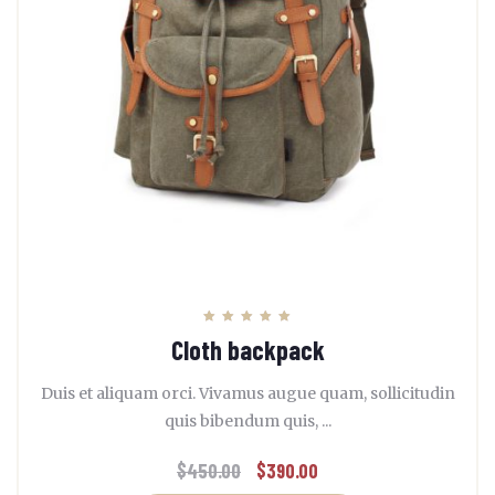
Note
Cloth backpack
5.00
sur 5
Duis et aliquam orci. Vivamus augue quam, sollicitudin
quis bibendum quis, ...
$
450.00
$
390.00