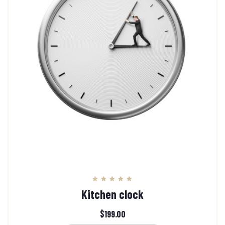
Note
Kitchen clock
5.00
sur 5
$
199.00