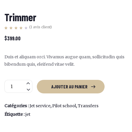
Trimmer
(
1
avis client)
Noté
1
4.00
$
399.00
sur 5
basé
sur
notation
client
Duis et aliquam orci. Vivamus augue quam, sollicitudin quis
bibendum quis, eleifend vitae velit.
quantité
AJOUTER AU PANIER
de
Trimmer
Catégories :
Jet service
,
Pilot school
,
Transfers
Étiquette :
jet