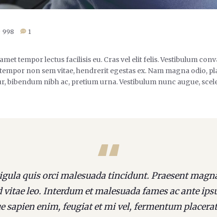
998
1
t tempor lectus facilisis eu. Cras vel elit felis. Vestibulum conv
, tempor non sem vitae, hendrerit egestas ex. Nam magna odio, plac
itur, bibendum nibh ac, pretium urna. Vestibulum nunc augue, sce
ligula quis orci malesuada tincidunt. Praesent magna
 vitae leo. Interdum et malesuada fames ac ante ips
 sapien enim, feugiat et mi vel, fermentum placerat