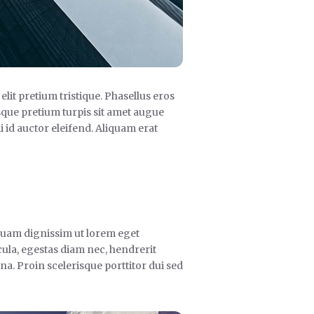
lit pretium tristique. Phasellus eros
esque pretium turpis sit amet augue
i id auctor eleifend. Aliquam erat
iquam dignissim ut lorem eget
ula, egestas diam nec, hendrerit
a. Proin scelerisque porttitor dui sed