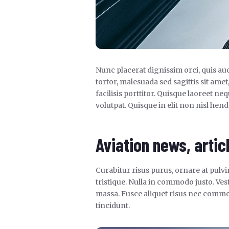
Nunc placerat dignissim orci, quis auc
tortor, malesuada sed sagittis sit ame
facilisis porttitor. Quisque laoreet ne
volutpat. Quisque in elit non nisl hendr
Aviation news, artic
Curabitur risus purus, ornare at pulv
tristique. Nulla in commodo justo. V
massa. Fusce aliquet risus nec commod
tincidunt.