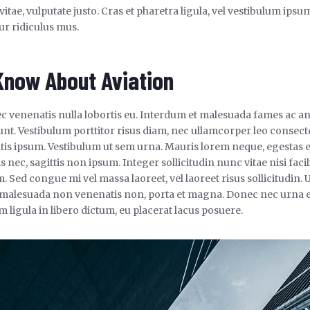
 vitae, vulputate justo. Cras et pharetra ligula, vel vestibulum ips
ur ridiculus mus.
 Know About Aviation
ec venenatis nulla lobortis eu. Interdum et malesuada fames ac an
nt. Vestibulum porttitor risus diam, nec ullamcorper leo consecte
tis ipsum. Vestibulum ut sem urna. Mauris lorem neque, egestas eg
s nec, sagittis non ipsum. Integer sollicitudin nunc vitae nisi facil
Sed congue mi vel massa laoreet, vel laoreet risus sollicitudin. Ut
malesuada non venenatis non, porta et magna. Donec nec urna eg
ligula in libero dictum, eu placerat lacus posuere.