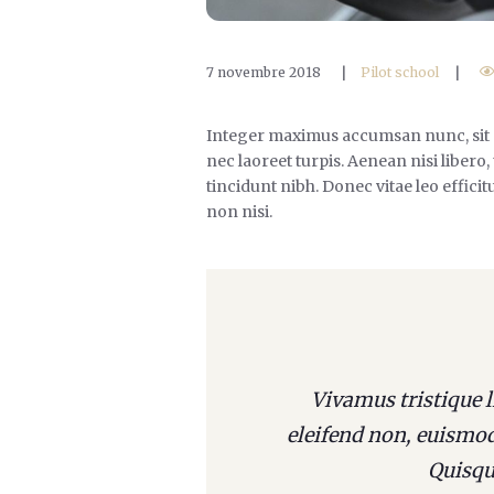
7 novembre 2018
|
Pilot school
|
Integer maximus accumsan nunc, sit ame
nec laoreet turpis. Aenean nisi libero
tincidunt nibh. Donec vitae leo effic
non nisi.
Vivamus tristique 
eleifend non, euismod
Quisque