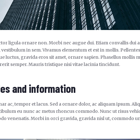
tor ligula ornare non. Morbi nec augue dui. Etiam convallis dui a e
t, vestibulum in sem. Vivamus elementum et est in mollis. Pellent
que luctus, gravida eros sit amet, ornare sapien. Phasellus mollis m
erit semper. Mauris tristique nisi vitae lacinia tincidunt.
les and information
inar ac, tempor et lacus. Sed a ornare dolor, ac aliquam ipsum. Al
estibulum eu nunc ac metus rhoncus commodo. Nunc ut risus vehic
o venenatis. Morbi in orci gravida, gravida nisl ut, commodo urn