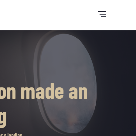
bon made an
g
cy landing