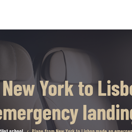
 New York to Lis
emergency landin
Pilot school
Plane from New York to Lisbon made an emergen