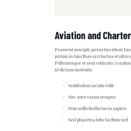
Aviation and Charter
Praesent suscipit, purus tincidunt fa
primis in faucibus orci luctus et ult
Pellentesque et sem vehicula, condime
id dictum molestie.
Vestibulum iaculis velit
Nec ante varius tempus
Duis sollicitudin lacus sapien
Sed pharetra felis facilisis sed