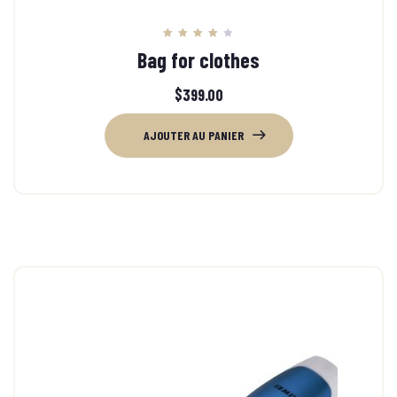
Note
Bag for clothes
4.00
sur 5
$
399.00
AJOUTER AU PANIER