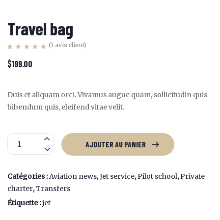
Travel bag
(
1
avis client)
Noté
1
5.00
$
199.00
sur 5 basé
sur
notation
client
Duis et aliquam orci. Vivamus augue quam, sollicitudin quis
bibendum quis, eleifend vitae velit.
quantité
AJOUTER AU PANIER
de
Travel
bag
Catégories :
Aviation news
,
Jet service
,
Pilot school
,
Private
charter
,
Transfers
Étiquette :
jet