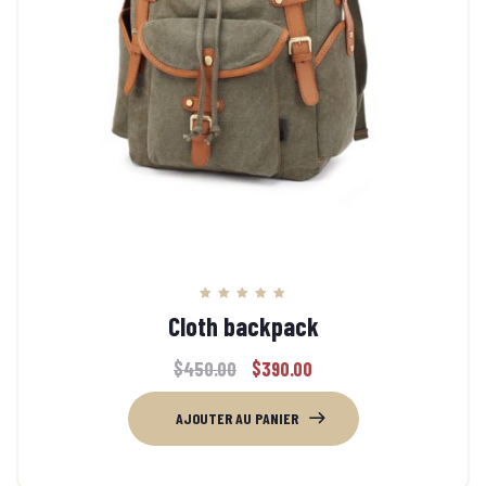
Note
Cloth backpack
5.00
sur 5
$
450.00
$
390.00
AJOUTER AU PANIER